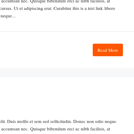
i accumsan nec. Quisque bibendum orci ac nibh facilisis, at
sus. Ut et adipiscing erat. Curabitur this is a text link libero
 neque...
Read More
lit. Duis mollis et sem sed sollicitudin. Donec non odio neque.
i accumsan nec. Quisque bibendum orci ac nibh facilisis, at